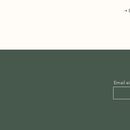
➝ B
Email e