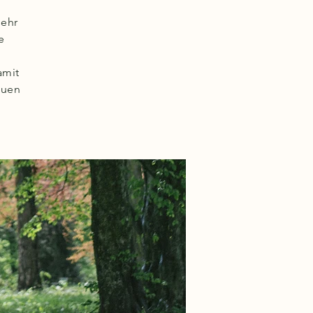
sehr
e
amit
euen