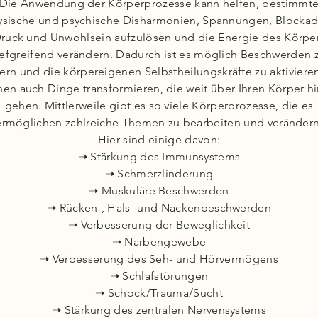
Die Anwendung der Körperprozesse kann helfen, bestimmt
ysische und psychische Disharmonien, Spannungen, Blockad
ruck und Unwohlsein aufzulösen und die Energie des Körpe
iefgreifend verändern. Dadurch ist es möglich Beschwerden 
dern und die körpereigenen Selbstheilungskräfte zu aktivieren
en auch Dinge transformieren, die weit über Ihren Körper h
gehen. Mittlerweile gibt es so viele Körperprozesse, die es
ermöglichen zahlreiche Themen zu bearbeiten und verändern
Hier sind einige davon:
➝ Stärkung des Immunsystems
➝ Schmerzlinderung
➝ Muskuläre Beschwerden
➝ Rücken-, Hals- und Nackenbeschwerden
➝ Verbesserung der Beweglichkeit
➝ Narbengewebe
➝ Verbesserung des Seh- und Hörvermögens
➝ Schlafstörungen
➝ Schock/Trauma/Sucht
➝ Stärkung des zentralen Nervensystems