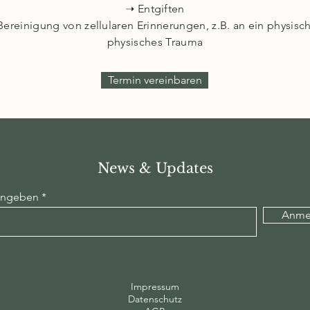
➝ Entgiften
ereinigung von zellularen Erinnerungen, z.B. an ein physisc
physisches Trauma
Termin vereinbaren
News & Updates
ingeben
Anme
Impressum
Datenschutz