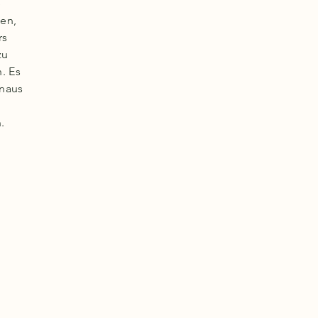
e
en,
rs
zu
. Es
inaus
.